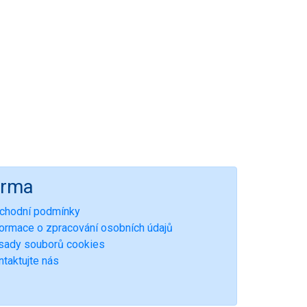
irma
chodní podmínky
formace o zpracování osobních údajů
sady souborů cookies
ntaktujte nás