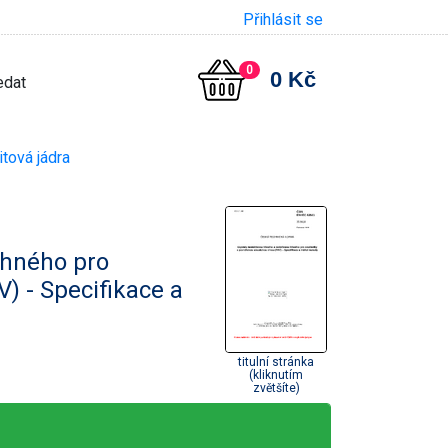
Přihlásit se
0
0 Kč
tová jádra
ithného pro
) - Specifikace a
titulní stránka
(kliknutím
zvětšíte)