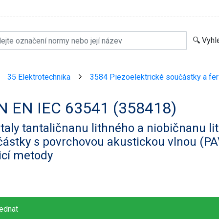
35 Elektrotechnika
3584 Piezoelektrické součástky a feri
>
>
N EN IEC 63541 (358418)
taly tantaličnanu lithného a niobičnanu l
ástky s povrchovou akustickou vlnou (PAV
icí metody
ednat