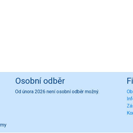
Osobní odběr
F
Od února 2026 není osobní odběr možný.
Ob
In
Zá
Ko
ormy