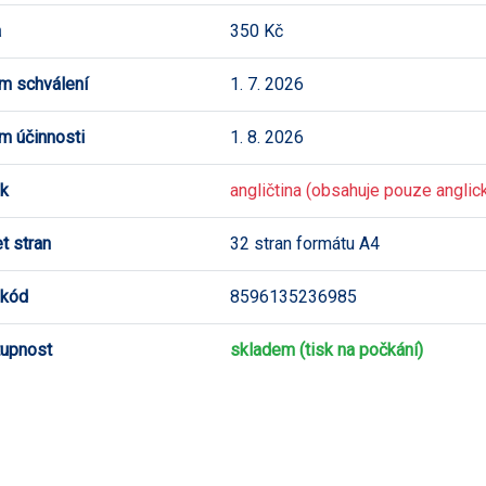
a
350 Kč
m schválení
1. 7. 2026
m účinnosti
1. 8. 2026
k
angličtina (obsahuje pouze anglick
t stran
32 stran formátu A4
 kód
8596135236985
upnost
skladem (tisk na počkání)