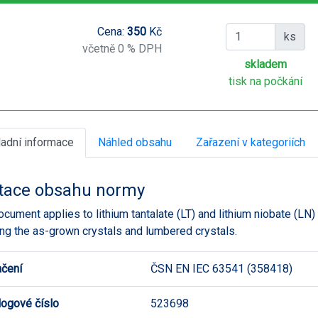
Cena:
350
Kč
ks
včetně 0 % DPH
skladem
tisk na počkání
ladní informace
Náhled obsahu
Zařazení v kategoriích
tace obsahu normy
ocument applies to lithium tantalate (LT) and lithium niobate (LN
ing the as-grown crystals and lumbered crystals.
čení
ČSN EN IEC 63541 (358418)
logové číslo
523698