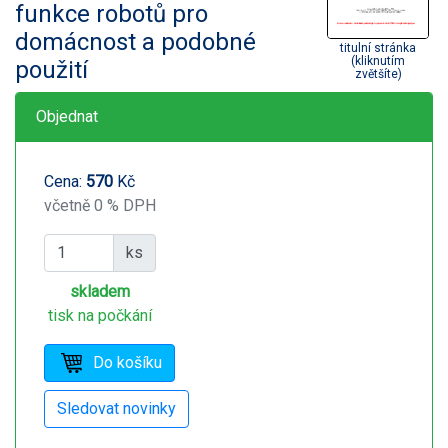
funkce robotů pro
domácnost a podobné
titulní stránka
(kliknutím
použití
zvětšíte)
Objednat
Cena:
570
Kč
včetně 0 % DPH
ks
skladem
tisk na počkání