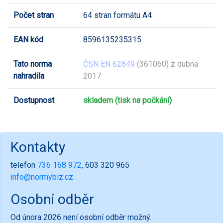
Počet stran
64 stran formátu A4
EAN kód
8596135235315
Tato norma
ČSN EN 62849
(361060) z dubna
nahradila
2017
Dostupnost
skladem (tisk na počkání)
Kontakty
telefon
736 168 972
, 603 320 965
info@normybiz.cz
Osobní odběr
Od února 2026 není osobní odběr možný.