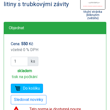
litiny s trubkovými závity
titulní stránka
(kliknutím
zvětšíte)
Objednat
Cena:
550
Kč
včetně 0 % DPH
ks
skladem
tisk na počkání
Tato norma je dostupná pouze