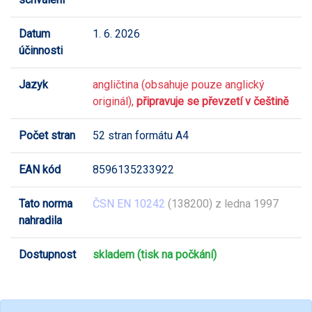
Datum
1. 6. 2026
účinnosti
Jazyk
angličtina (obsahuje pouze anglický
originál),
připravuje se převzetí v češtině
Počet stran
52 stran formátu A4
EAN kód
8596135233922
Tato norma
ČSN EN 10242
(138200) z ledna 1997
nahradila
Dostupnost
skladem (tisk na počkání)