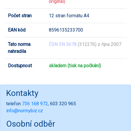
originál)
Počet stran
12 stran formátu A4
EAN kód
8596135233700
Tato norma
ČSN EN 3678
(312276) z října 2007
nahradila
Dostupnost
skladem (tisk na počkání)
Kontakty
telefon
736 168 972
, 603 320 965
info@normybiz.cz
Osobní odběr