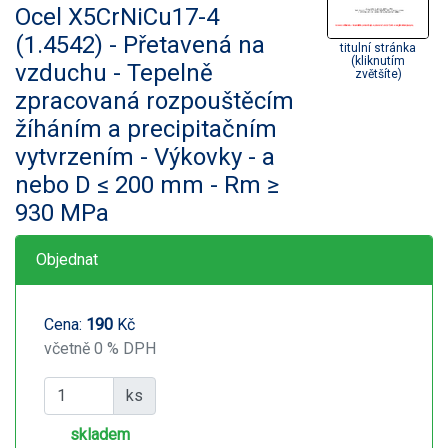
Ocel X5CrNiCu17-4
(1.4542) - Přetavená na
titulní stránka
(kliknutím
vzduchu - Tepelně
zvětšíte)
zpracovaná rozpouštěcím
žíháním a precipitačním
vytvrzením - Výkovky - a
nebo D ≤ 200 mm - Rm ≥
930 MPa
Objednat
Cena:
190
Kč
včetně 0 % DPH
ks
skladem