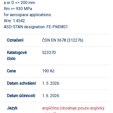
a or D <= 200 mm
Rm >= 930 MPa
for aerospace applications.
W.nr: 1.4542.
ASD-STAN designation: FE-PM3801.
Označení
ČSN EN 3678 (312276)
Katalogové
523370
číslo
Cena
190 Kč
Datum schválení
1. 5. 2026
Datum účinnosti
1. 6. 2026
Jazyk
angličtina (obsahuje pouze anglický