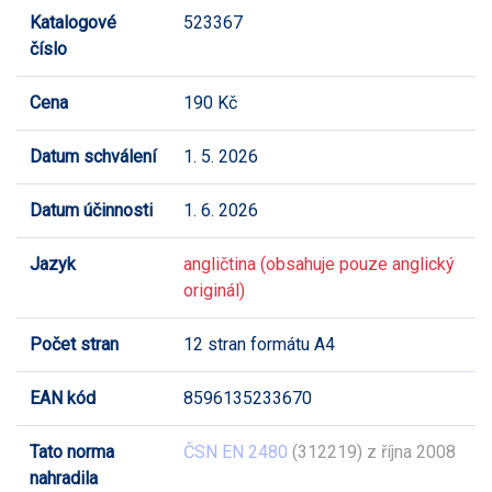
Katalogové
523367
číslo
Cena
190 Kč
Datum schválení
1. 5. 2026
Datum účinnosti
1. 6. 2026
Jazyk
angličtina (obsahuje pouze anglický
originál)
Počet stran
12 stran formátu A4
EAN kód
8596135233670
Tato norma
ČSN EN 2480
(312219) z října 2008
nahradila