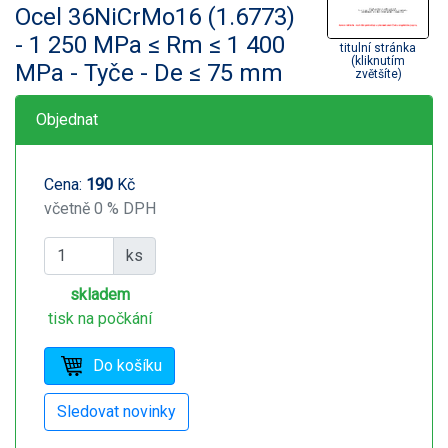
Ocel 36NiCrMo16 (1.6773)
- 1 250 MPa ≤ Rm ≤ 1 400
titulní stránka
(kliknutím
MPa - Tyče - De ≤ 75 mm
zvětšíte)
Objednat
Cena:
190
Kč
včetně 0 % DPH
ks
skladem
tisk na počkání