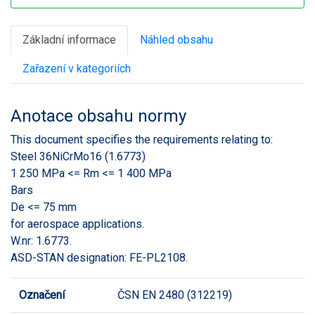
Základní informace
Náhled obsahu
Zařazení v kategoriích
Anotace obsahu normy
This document specifies the requirements relating to:
Steel 36NiCrMo16 (1.6773)
1 250 MPa <= Rm <= 1 400 MPa
Bars
De <= 75 mm
for aerospace applications.
W.nr: 1.6773.
ASD-STAN designation: FE-PL2108.
Označení
ČSN EN 2480 (312219)