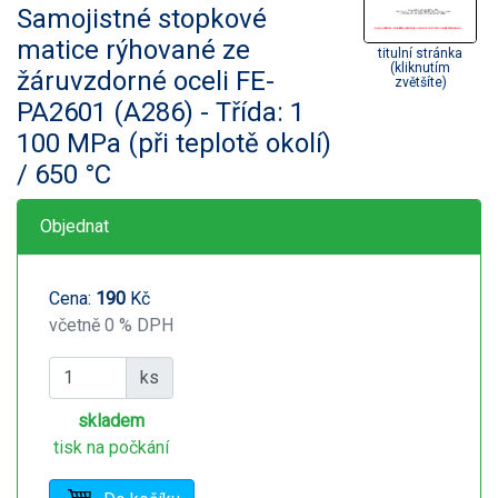
Samojistné stopkové
matice rýhované ze
titulní stránka
(kliknutím
žáruvzdorné oceli FE-
zvětšíte)
PA2601 (A286) - Třída: 1
100 MPa (při teplotě okolí)
/ 650 °C
Objednat
Cena:
190
Kč
včetně 0 % DPH
ks
skladem
tisk na počkání