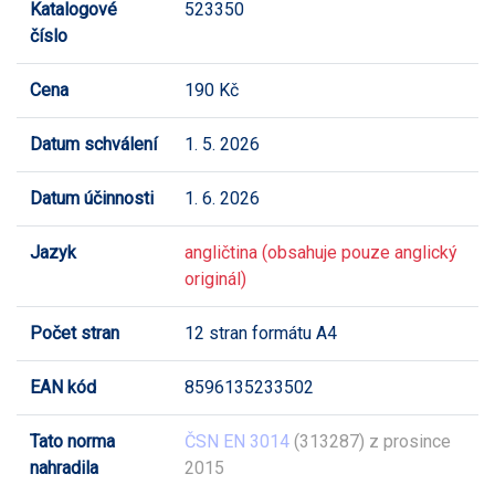
Katalogové
523350
číslo
Cena
190 Kč
Datum schválení
1. 5. 2026
Datum účinnosti
1. 6. 2026
Jazyk
angličtina (obsahuje pouze anglický
originál)
Počet stran
12 stran formátu A4
EAN kód
8596135233502
Tato norma
ČSN EN 3014
(313287) z prosince
nahradila
2015