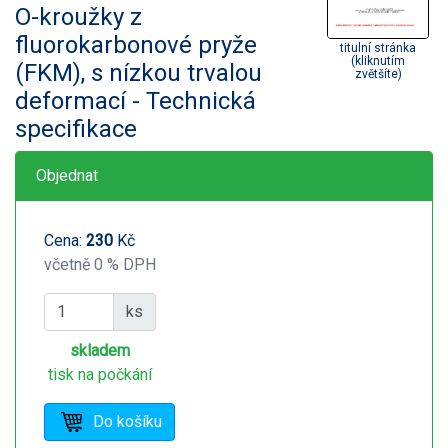
O-kroužky z
fluorokarbonové pryže
titulní stránka
(kliknutím
(FKM), s nízkou trvalou
zvětšíte)
deformací - Technická
specifikace
Objednat
Cena:
230
Kč
včetně 0 % DPH
ks
skladem
tisk na počkání