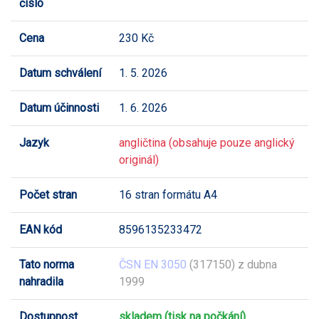
číslo
Cena
230 Kč
Datum schválení
1. 5. 2026
Datum účinnosti
1. 6. 2026
Jazyk
angličtina (obsahuje pouze anglický
originál)
Počet stran
16 stran formátu A4
EAN kód
8596135233472
Tato norma
ČSN EN 3050
(317150) z dubna
nahradila
1999
Dostupnost
skladem (tisk na počkání)