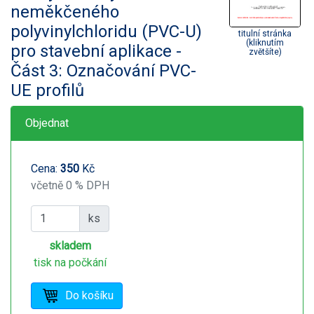
neměkčeného
polyvinylchloridu (PVC-U)
titulní stránka
(kliknutím
pro stavební aplikace -
zvětšíte)
Část 3: Označování PVC-
UE profilů
Objednat
Cena:
350
Kč
včetně 0 % DPH
ks
skladem
tisk na počkání