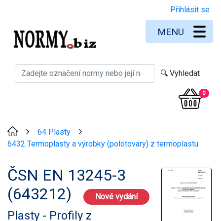
Přihlásit se
MENU
0
64 Plasty
>
>
6432 Termoplasty a výrobky (polotovary) z termoplastu
ČSN EN 13245-3
(643212)
Nové vydání
Plasty - Profily z