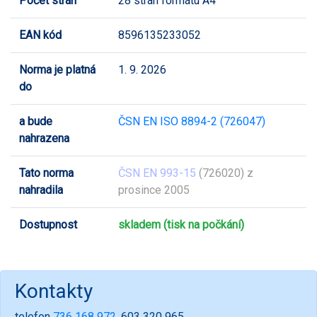
Počet stran
28 stran formátu A4
EAN kód
8596135233052
Norma je platná
1. 9. 2026
do
a bude
ČSN EN ISO 8894-2 (726047)
nahrazena
Tato norma
ČSN EN 993-15
(726020) z
nahradila
prosince 2005
Dostupnost
skladem (tisk na počkání)
Kontakty
telefon
736 168 972
, 603 320 965