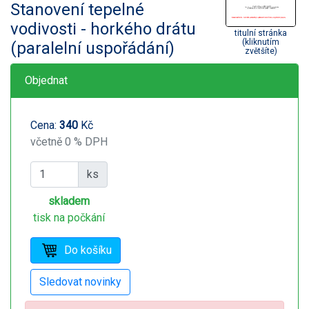
Stanovení tepelné
vodivosti - horkého drátu
titulní stránka
(kliknutím
(paralelní uspořádání)
zvětšíte)
Objednat
Cena:
340
Kč
včetně 0 % DPH
ks
skladem
tisk na počkání