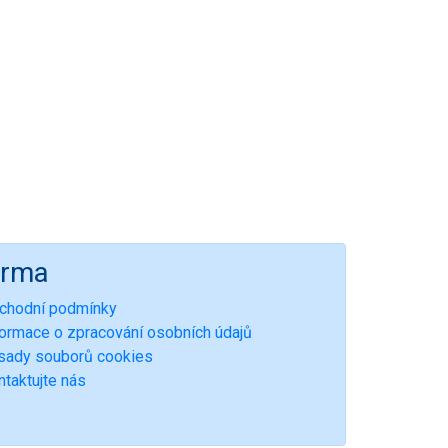
irma
chodní podmínky
formace o zpracování osobních údajů
sady souborů cookies
ntaktujte nás