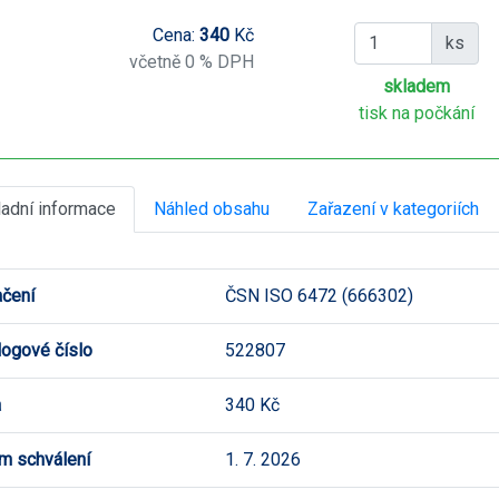
Cena:
340
Kč
ks
včetně 0 % DPH
skladem
tisk na počkání
ladní informace
Náhled obsahu
Zařazení v kategoriích
čení
ČSN ISO 6472 (666302)
logové číslo
522807
a
340 Kč
m schválení
1. 7. 2026