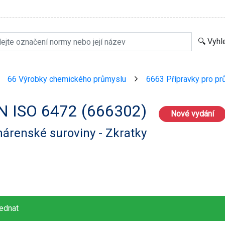
66 Výrobky chemického průmyslu
6663 Přípravky pro prů
>
>
N ISO 6472 (666302)
Nové vydání
árenské suroviny - Zkratky
ednat