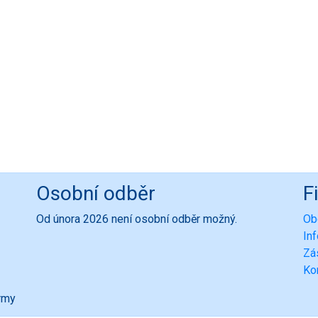
Osobní odběr
F
Od února 2026 není osobní odběr možný.
Ob
In
Zá
Ko
ormy