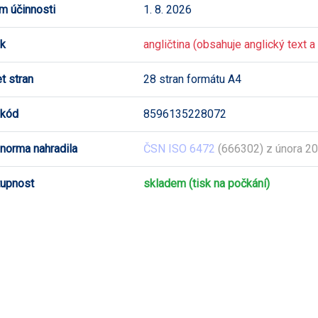
m účinnosti
1. 8. 2026
k
angličtina (obsahuje anglický text a 
t stran
28 stran formátu A4
 kód
8596135228072
 norma nahradila
ČSN ISO 6472
(666302) z února 2
upnost
skladem (tisk na počkání)