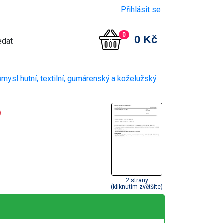
Přihlásit se
0
0 Kč
mysl hutní, textilní, gumárenský a koželužský
2 strany
(kliknutím zvětšíte)