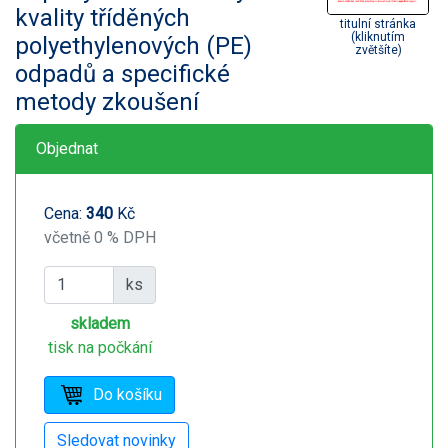
kvality tříděných
titulní stránka
(kliknutím
polyethylenových (PE)
zvětšíte)
odpadů a specifické
metody zkoušení
Objednat
Cena:
340
Kč
včetně 0 % DPH
ks
skladem
tisk na počkání