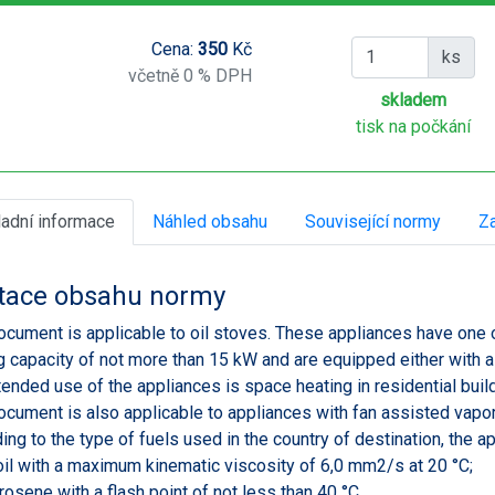
Cena:
350
Kč
ks
včetně 0 % DPH
skladem
tisk na počkání
ladní informace
Náhled obsahu
Související normy
Za
tace obsahu normy
ocument is applicable to oil stoves. These appliances have one 
g capacity of not more than 15 kW and are equipped either with a d
tended use of the appliances is space heating in residential buil
ocument is also applicable to appliances with fan assisted vapor
ing to the type of fuels used in the country of destination, the a
 oil with a maximum kinematic viscosity of 6,0 mm2/s at 20 °C;
erosene with a flash point of not less than 40 °C.