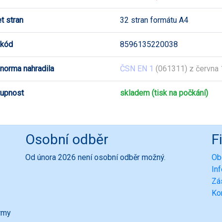
t stran
32 stran formátu A4
 kód
8596135220038
 norma nahradila
ČSN EN 1
(061311) z června
upnost
skladem (tisk na počkání)
Osobní odběr
F
Od února 2026 není osobní odběr možný.
Ob
In
Zá
Ko
ormy