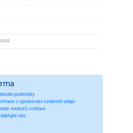
 1999
irma
chodní podmínky
formace o zpracování osobních údajů
sady souborů cookies
ntaktujte nás