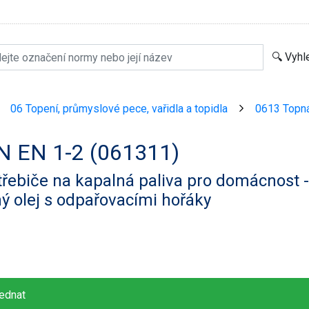
06 Topení, průmyslové pece, vařidla a topidla
0613 Topná 
>
>
N EN 1-2 (061311)
řebiče na kapalná paliva pro domácnost 
ý olej s odpařovacími hořáky
ednat