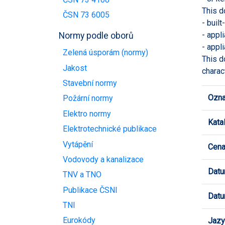
This d
ČSN 73 6005
- built
- appl
Normy podle oborů
- appl
Zelená úsporám (normy)
This d
Jakost
charac
Stavební normy
Ozna
Požární normy
Elektro normy
Kata
Elektrotechnické publikace
Vytápění
Cen
Vodovody a kanalizace
Datu
TNV a TNO
Publikace ČSNI
Datu
TNI
Eurokódy
Jazy