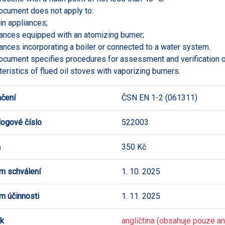
ocument does not apply to:
-in appliances;
iances equipped with an atomizing burner;
iances incorporating a boiler or connected to a water system.
ocument specifies procedures for assessment and verification 
teristics of flued oil stoves with vaporizing burners.
čení
ČSN EN 1-2 (061311)
logové číslo
522003
a
350 Kč
m schválení
1. 10. 2025
m účinnosti
1. 11. 2025
k
angličtina (obsahuje pouze ang