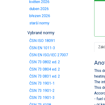
květen 2026
duben 2026
březen 2026
starší normy
Vybrané normy
ČSN ISO 18091
Zák
ČSN EN 1011-3
ČSN EN ISO/IEC 27007
Ano
ČSN 73 0802 ed. 2
ČSN 73 0804 ed. 2
This d
heatin
ČSN 73 0831 ed. 2
The in
ČSN 73 1901-1
This d
ČSN 73 1901-2
Accord
ČSN 73 1901-3
- fuel
- or k
ČSN 73 4108