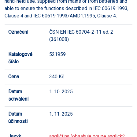
hand-held use, supplied from mains or from batteries and
able to ensure the functions described in IEC 60619:1993,
Clause 4 and IEC 60619:1993/AMD1:1995, Clause 4.
Označení
ČSN EN IEC 60704-2-11 ed. 2
(361008)
Katalogové
521959
číslo
Cena
340 Kč
Datum
1. 10. 2025
schválení
Datum
1. 11. 2025
účinnosti
Jazyk
angličtina (obsahuje pouze anglický