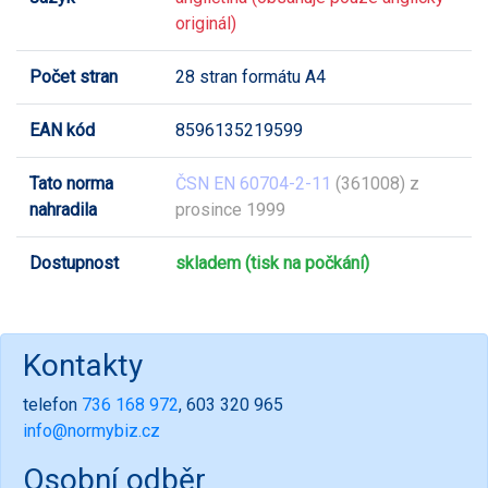
originál)
Počet stran
28 stran formátu A4
EAN kód
8596135219599
Tato norma
ČSN EN 60704-2-11
(361008) z
nahradila
prosince 1999
Dostupnost
skladem (tisk na počkání)
Kontakty
telefon
736 168 972
, 603 320 965
info@normybiz.cz
Osobní odběr