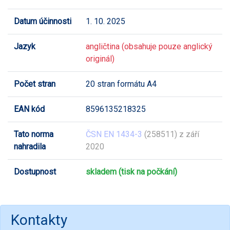
Datum účinnosti
1. 10. 2025
Jazyk
angličtina (obsahuje pouze anglický
originál)
Počet stran
20 stran formátu A4
EAN kód
8596135218325
Tato norma
ČSN EN 1434-3
(258511) z září
nahradila
2020
Dostupnost
skladem (tisk na počkání)
Kontakty