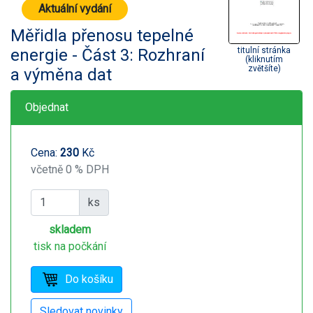
Aktuální vydání
Měřidla přenosu tepelné
energie - Část 3: Rozhraní
titulní stránka
(kliknutím
zvětšíte)
a výměna dat
Objednat
Cena:
230
Kč
včetně 0 % DPH
ks
skladem
tisk na počkání