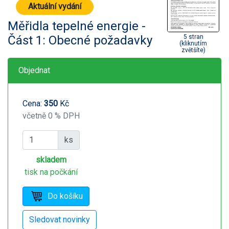
Aktuální vydání
Měřidla tepelné energie -
Část 1: Obecné požadavky
5 stran
(kliknutím
zvětšíte)
Objednat
Cena:
350
Kč
včetně 0 % DPH
ks
skladem
tisk na počkání