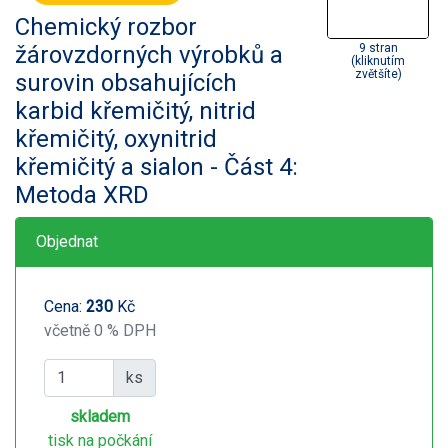
Chemický rozbor
žárovzdorných výrobků a
9 stran
(kliknutím
zvětšíte)
surovin obsahujících
karbid křemičitý, nitrid
křemičitý, oxynitrid
křemičitý a sialon - Část 4:
Metoda XRD
Objednat
Cena:
230
Kč
včetně 0 % DPH
ks
skladem
tisk na počkání