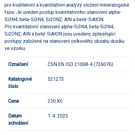
pro kvalitativní a kvantitativní analýzy složení mineralogické
fáze. Je uveden postup kvantitativního stanovení alpha-
Si3N4, beta-Si3N4, Si2ON2, AlN a beta'-SiAlON.
Pro kvantitativní stanovení alpha-Si3N4, beta-Si3N4,
Si2ON2, AlN a beta'-SiAlON jsou uvedeny zpřesňující
postupy založené na stanovení celkového obsahu dusíku
ve vzorku.
Označení
ČSN EN ISO 21068-4 (726076)
Katalogové
521273
číslo
Cena
230 Kč
Datum
1. 4. 2025
schválení