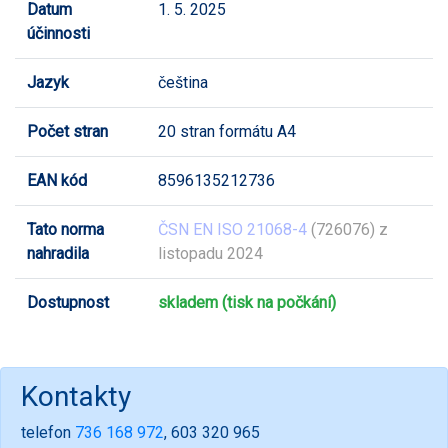
Datum
1. 5. 2025
účinnosti
Jazyk
čeština
Počet stran
20 stran formátu A4
EAN kód
8596135212736
Tato norma
ČSN EN ISO 21068-4
(726076) z
nahradila
listopadu 2024
Dostupnost
skladem (tisk na počkání)
Kontakty
telefon
736 168 972
, 603 320 965