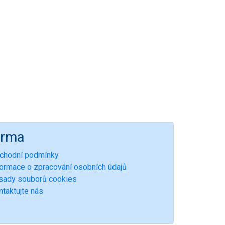
irma
chodní podmínky
formace o zpracování osobních údajů
sady souborů cookies
ntaktujte nás