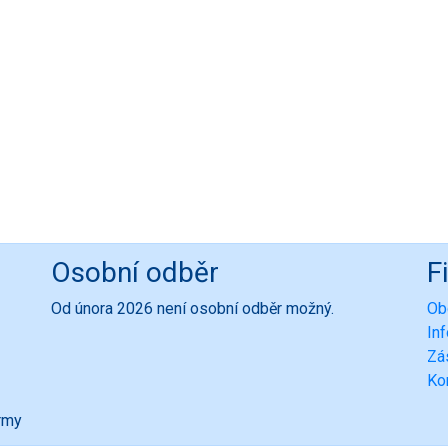
Osobní odběr
F
Od února 2026 není osobní odběr možný.
Ob
In
Zá
Ko
ormy