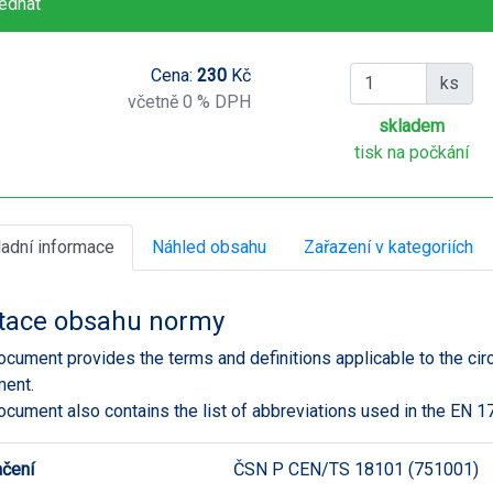
ednat
Cena:
230
Kč
ks
včetně 0 % DPH
skladem
tisk na počkání
ladní informace
Náhled obsahu
Zařazení v kategoriích
tace obsahu normy
ocument provides the terms and definitions applicable to the circ
ment.
ocument also contains the list of abbreviations used in the EN 1
čení
ČSN P CEN/TS 18101 (751001)