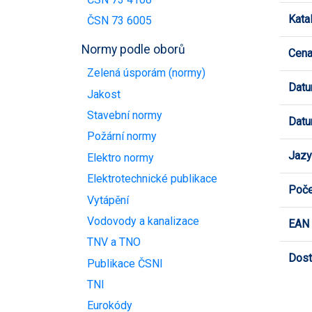
Kata
ČSN 73 6005
Normy podle oborů
Cen
Zelená úsporám (normy)
Datu
Jakost
Stavební normy
Datu
Požární normy
Jazy
Elektro normy
Elektrotechnické publikace
Poče
Vytápění
Vodovody a kanalizace
EAN
TNV a TNO
Dost
Publikace ČSNI
TNI
Eurokódy