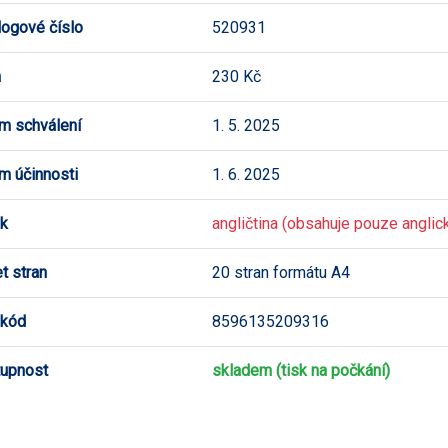
logové číslo
520931
a
230 Kč
m schválení
1. 5. 2025
m účinnosti
1. 6. 2025
k
angličtina (obsahuje pouze anglick
t stran
20 stran formátu A4
 kód
8596135209316
upnost
skladem (tisk na počkání)