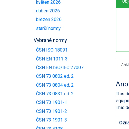
Obj
květen 2026
duben 2026
březen 2026
starší normy
Vybrané normy
ČSN ISO 18091
ČSN EN 1011-3
Zák
ČSN EN ISO/IEC 27007
ČSN 73 0802 ed. 2
Ano
ČSN 73 0804 ed. 2
This d
ČSN 73 0831 ed. 2
equip
ČSN 73 1901-1
This d
ČSN 73 1901-2
ČSN 73 1901-3
Ozna
ČSN 73 4108