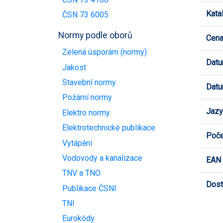
Kata
ČSN 73 6005
Normy podle oborů
Cen
Zelená úsporám (normy)
Datu
Jakost
Stavební normy
Datu
Požární normy
Jazy
Elektro normy
Elektrotechnické publikace
Poče
Vytápění
Vodovody a kanalizace
EAN
TNV a TNO
Dost
Publikace ČSNI
TNI
Eurokódy