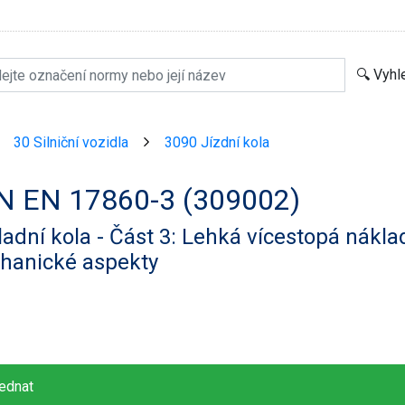
30 Silniční vozidla
3090 Jízdní kola
>
>
N EN 17860-3 (309002)
adní kola - Část 3: Lehká vícestopá náklad
hanické aspekty
ednat