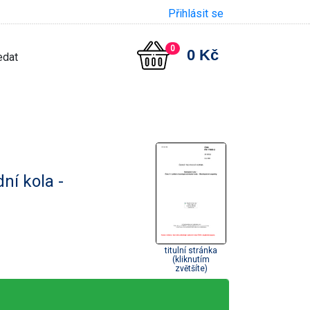
Přihlásit se
0
0 Kč
ní kola -
titulní stránka
(kliknutím
zvětšíte)