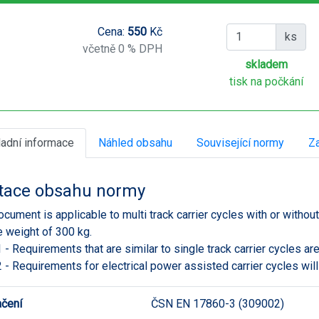
Cena:
550
Kč
ks
včetně 0 % DPH
skladem
tisk na počkání
ladní informace
Náhled obsahu
Související normy
Za
tace obsahu normy
ocument is applicable to multi track carrier cycles with or with
e weight of 300 kg.
- Requirements that are similar to single track carrier cycles are
- Requirements for electrical power assisted carrier cycles will 
čení
ČSN EN 17860-3 (309002)