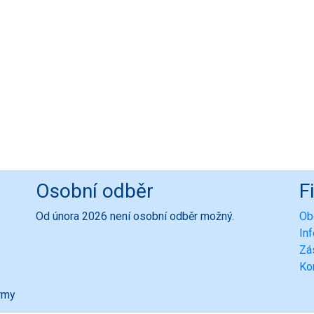
Osobní odběr
F
Od února 2026 není osobní odběr možný.
Ob
In
Zá
Ko
ormy