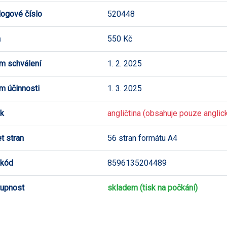
logové číslo
520448
a
550 Kč
m schválení
1. 2. 2025
m účinnosti
1. 3. 2025
k
angličtina (obsahuje pouze anglick
t stran
56 stran formátu A4
 kód
8596135204489
upnost
skladem (tisk na počkání)