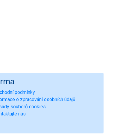
irma
chodní podmínky
formace o zpracování osobních údajů
sady souborů cookies
ntaktujte nás