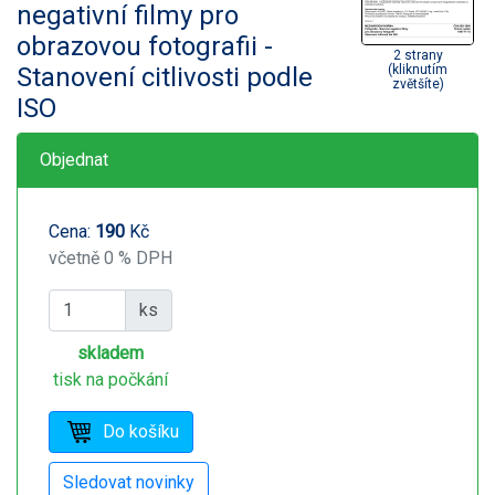
negativní filmy pro
obrazovou fotografii -
2 strany
Stanovení citlivosti podle
(kliknutím
zvětšíte)
ISO
Objednat
Cena:
190
Kč
včetně 0 % DPH
ks
skladem
tisk na počkání