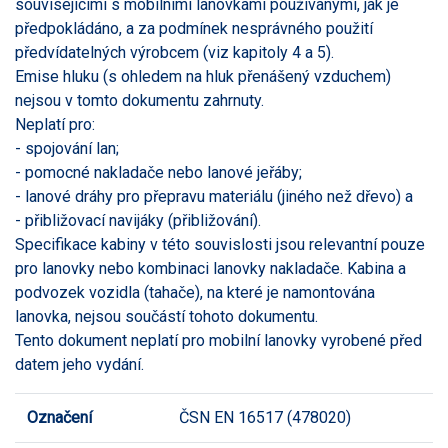
souvisejícími s mobilními lanovkami používanými, jak je
předpokládáno, a za podmínek nesprávného použití
předvídatelných výrobcem (viz kapitoly 4 a 5).
Emise hluku (s ohledem na hluk přenášený vzduchem)
nejsou v tomto dokumentu zahrnuty.
Neplatí pro:
- spojování lan;
- pomocné nakladače nebo lanové jeřáby;
- lanové dráhy pro přepravu materiálu (jiného než dřevo) a
- přibližovací navijáky (přibližování).
Specifikace kabiny v této souvislosti jsou relevantní pouze
pro lanovky nebo kombinaci lanovky nakladače. Kabina a
podvozek vozidla (tahače), na které je namontována
lanovka, nejsou součástí tohoto dokumentu.
Tento dokument neplatí pro mobilní lanovky vyrobené před
datem jeho vydání.
Označení
ČSN EN 16517 (478020)