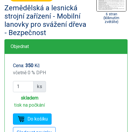
Zemědělská a lesnická
strojní zařízení - Mobilní
6 stran
(kliknutím
zvětšíte)
lanovky pro svážení dřeva
- Bezpečnost
Objednat
Cena:
350
Kč
včetně 0 % DPH
ks
skladem
tisk na počkání