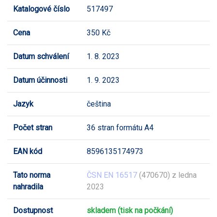
Katalogové číslo
517497
Cena
350 Kč
Datum schválení
1. 8. 2023
Datum účinnosti
1. 9. 2023
Jazyk
čeština
Počet stran
36 stran formátu A4
EAN kód
8596135174973
Tato norma
ČSN EN 16517
(470670) z ledna
nahradila
2023
Dostupnost
skladem (tisk na počkání)