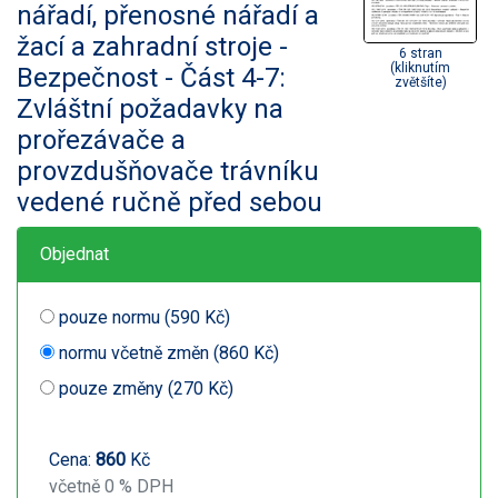
nářadí, přenosné nářadí a
žací a zahradní stroje -
6 stran
(kliknutím
Bezpečnost - Část 4-7:
zvětšíte)
Zvláštní požadavky na
prořezávače a
provzdušňovače trávníku
vedené ručně před sebou
Objednat
pouze normu (590 Kč)
normu včetně změn (860 Kč)
pouze změny (270 Kč)
Cena:
860
Kč
včetně 0 % DPH