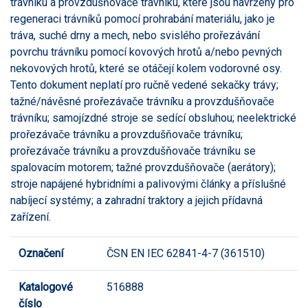
trávníku a provzdušňovače trávníku, které jsou navrženy pro
regeneraci trávníků pomocí prohrabání materiálu, jako je
tráva, suché drny a mech, nebo svislého prořezávání
povrchu trávníku pomocí kovových hrotů a/nebo pevných
nekovových hrotů, které se otáčejí kolem vodorovné osy.
Tento dokument neplatí pro ručně vedené sekačky trávy;
tažné/návěsné prořezávače trávníku a provzdušňovače
trávníku; samojízdné stroje se sedící obsluhou; neelektrické
prořezávače trávníku a provzdušňovače trávníku;
prořezávače trávníku a provzdušňovače trávníku se
spalovacím motorem; tažné provzdušňovače (aerátory);
stroje napájené hybridními a palivovými články a příslušné
nabíjecí systémy; a zahradní traktory a jejich přídavná
zařízení.
Označení
ČSN EN IEC 62841-4-7 (361510)
Katalogové
516888
číslo