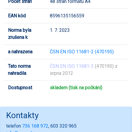
Počet stran
48 stran formátu A4
EAN kód
8596135156559
Norma byla
1. 7. 2023
zrušena k
a nahrazena
ČSN EN ISO 11681-2 (470195)
Tato norma
ČSN EN ISO 11681-2
(470195) z
nahradila
srpna 2012
Dostupnost
skladem (tisk na počkání)
Kontakty
telefon
736 168 972
, 603 320 965