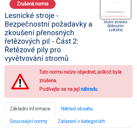
Zrušená norma
Lesnické stroje -
Bezpečnostní požadavky a
titulní stránka
(kliknutím
zvětšíte)
zkoušení přenosných
řetězových pil - Část 2:
Řetězové pily pro
vyvětvování stromů
Tuto normu nelze objednat, jelikož byla
zrušena.
Podívejte se na její
náhradu
.
Základní informace
Náhled obsahu
Související normy
Zařazení v kategoriích