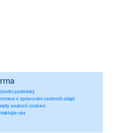
irma
chodní podmínky
formace o zpracování osobních údajů
sady souborů cookies
ntaktujte nás