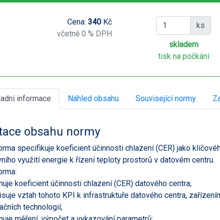
Cena:
340
Kč
ks
včetně 0 % DPH
skladem
tisk na počkání
ladní informace
Náhled obsahu
Související normy
Za
tace obsahu normy
orma specifikuje koeficient účinnosti chlazení (CER) jako klíčové
vního využití energie k řízení teploty prostorů v datovém centru.
orma:
inuje koeficient účinnosti chlazení (CER) datového centra;
isuje vztah tohoto KPI k infrastruktuře datového centra, zařízen
ačních technologií;
inuje měření, výpočet a vykazování parametrů;