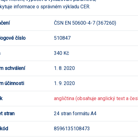
kytuje informace o správném výkladu CER.
čení
ČSN EN 50600-4-7 (367260)
logové číslo
510847
a
340 Kč
m schválení
1. 8. 2020
m účinnosti
1. 9. 2020
k
angličtina (obsahuje anglický text a česk
t stran
24 stran formátu A4
 kód
8596135108473