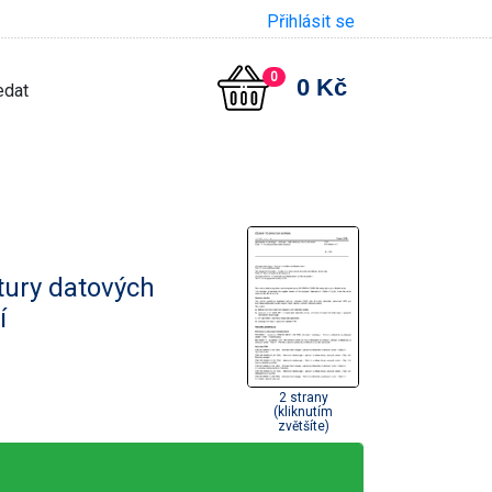
Přihlásit se
0
0 Kč
ktury datových
í
2 strany
(kliknutím
zvětšíte)