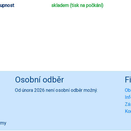
upnost
skladem (tisk na počkání)
Osobní odběr
F
Od února 2026 není osobní odběr možný.
Ob
In
Zá
Ko
ormy