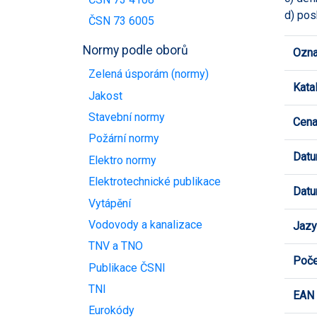
d) pos
ČSN 73 6005
Normy podle oborů
Ozna
Zelená úsporám (normy)
Kata
Jakost
Stavební normy
Cen
Požární normy
Datu
Elektro normy
Elektrotechnické publikace
Datu
Vytápění
Vodovody a kanalizace
Jazy
TNV a TNO
Poče
Publikace ČSNI
TNI
EAN
Eurokódy