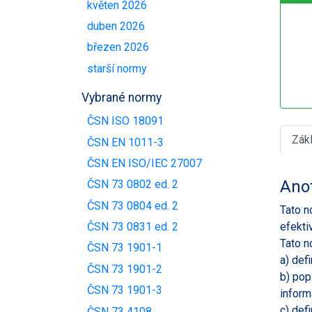
květen 2026
duben 2026
březen 2026
starší normy
Vybrané normy
ČSN ISO 18091
Zák
ČSN EN 1011-3
ČSN EN ISO/IEC 27007
Ano
ČSN 73 0802 ed. 2
ČSN 73 0804 ed. 2
Tato n
efekti
ČSN 73 0831 ed. 2
Tato n
ČSN 73 1901-1
a) def
ČSN 73 1901-2
b) pop
ČSN 73 1901-3
inform
c) def
ČSN 73 4108