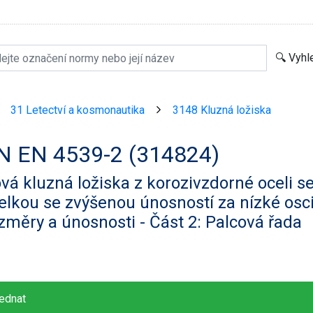
31 Letectví a kosmonautika
3148 Kluzná ložiska
>
>
N EN 4539-2 (314824)
vá kluzná ložiska z korozivzdorné oceli
elkou se zvýšenou únosností za nízké osci
změry a únosnosti - Část 2: Palcová řada
ednat