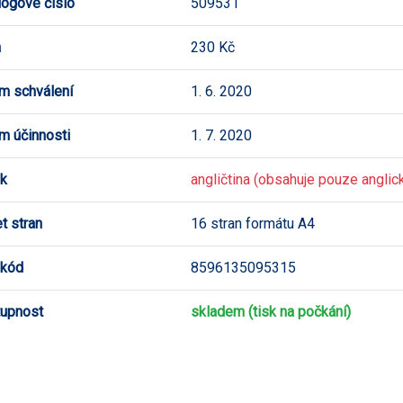
logové číslo
509531
a
230 Kč
m schválení
1. 6. 2020
m účinnosti
1. 7. 2020
k
angličtina (obsahuje pouze anglick
t stran
16 stran formátu A4
 kód
8596135095315
upnost
skladem (tisk na počkání)