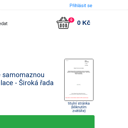
Přihlásit se
0
0 Kč
 se samomaznou
lace - Široká řada
titulní stránka
(kliknutím
zvětšíte)