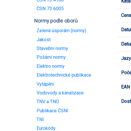
Kata
ČSN 73 6005
Cen
Normy podle oborů
Datu
Zelená úsporám (normy)
Jakost
Datu
Stavební normy
Požární normy
Jazy
Elektro normy
Poče
Elektrotechnické publikace
Vytápění
EAN
Vodovody a kanalizace
Dost
TNV a TNO
Publikace ČSNI
TNI
Eurokódy