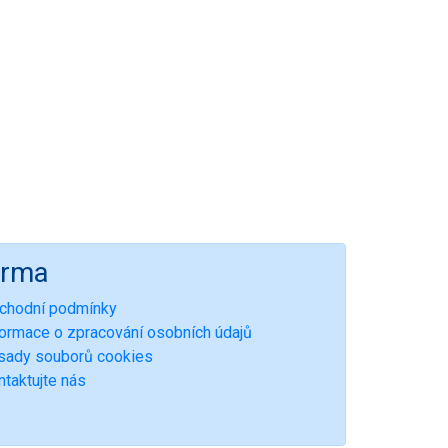
irma
chodní podmínky
formace o zpracování osobních údajů
sady souborů cookies
ntaktujte nás