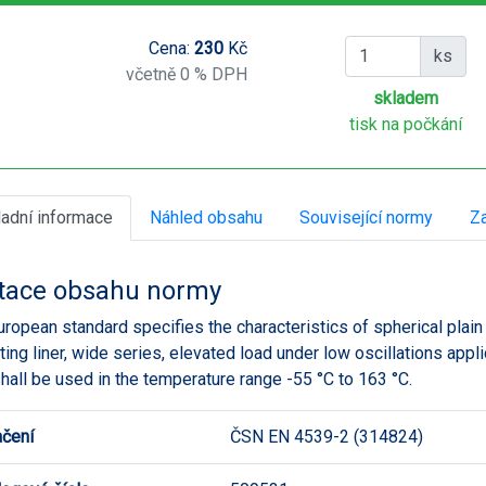
Cena:
230
Kč
ks
včetně 0 % DPH
skladem
tisk na počkání
ladní informace
Náhled obsahu
Související normy
Za
tace obsahu normy
uropean standard specifies the characteristics of spherical plain 
ating liner, wide series, elevated load under low oscillations appli
hall be used in the temperature range -55 °C to 163 °C.
čení
ČSN EN 4539-2 (314824)