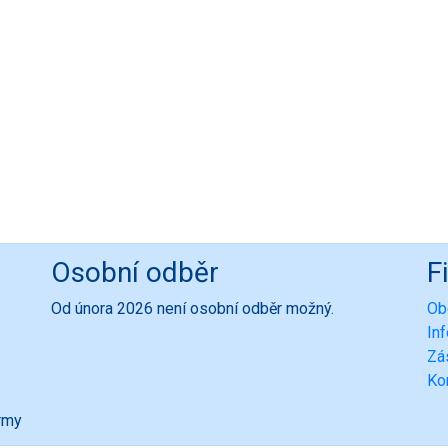
Osobní odběr
F
Od února 2026 není osobní odběr možný.
Ob
In
Zá
Ko
ormy