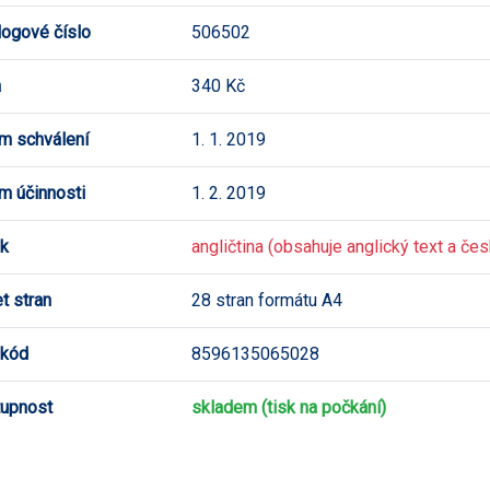
logové číslo
506502
a
340 Kč
m schválení
1. 1. 2019
m účinnosti
1. 2. 2019
k
angličtina (obsahuje anglický text a česk
t stran
28 stran formátu A4
 kód
8596135065028
upnost
skladem (tisk na počkání)