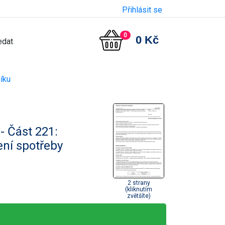
Přihlásit se
0
0 Kč
íku
- Část 221:
ení spotřeby
2 strany
(kliknutím
zvětšíte)