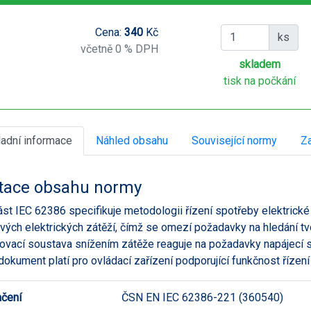
Cena:
340
Kč
ks
včetně 0 % DPH
skladem
tisk na počkání
ladní informace
Náhled obsahu
Související normy
Za
tace obsahu normy
ást IEC 62386 specifikuje metodologii řízení spotřeby elektrické
vých elektrických zátěží, čímž se omezí požadavky na hledání tv
ovací soustava snížením zátěže reaguje na požadavky napájecí s
dokument platí pro ovládací zařízení podporující funkčnost řízení
čení
ČSN EN IEC 62386-221 (360540)