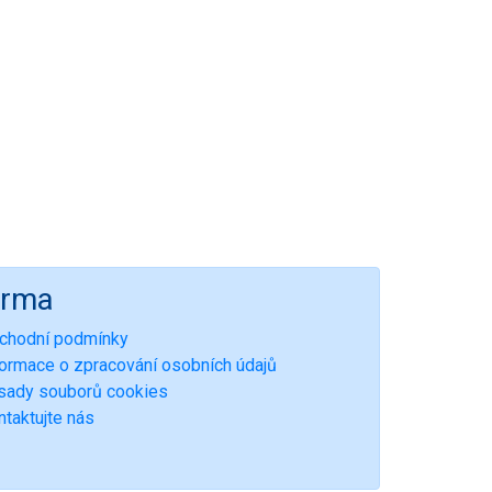
irma
chodní podmínky
formace o zpracování osobních údajů
sady souborů cookies
ntaktujte nás