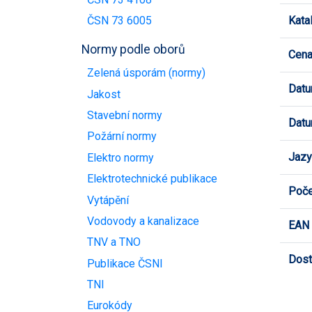
Kata
ČSN 73 6005
Normy podle oborů
Cen
Zelená úsporám (normy)
Datu
Jakost
Stavební normy
Datu
Požární normy
Jazy
Elektro normy
Elektrotechnické publikace
Poče
Vytápění
Vodovody a kanalizace
EAN
TNV a TNO
Dost
Publikace ČSNI
TNI
Eurokódy