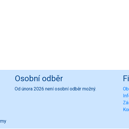
Osobní odběr
F
Od února 2026 není osobní odběr možný.
Ob
In
Zá
Ko
ormy