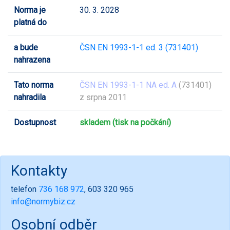
Norma je
30. 3. 2028
platná do
a bude
ČSN EN 1993-1-1 ed. 3 (731401)
nahrazena
Tato norma
ČSN EN 1993-1-1 NA ed. A
(731401)
nahradila
z srpna 2011
Dostupnost
skladem (tisk na počkání)
Kontakty
telefon
736 168 972
, 603 320 965
info@normybiz.cz
Osobní odběr