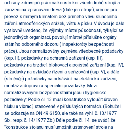
ochrany zdraví při práci na konstrukci všech druhů strojů a
zařízení na zpracování dřeva (dále jen stroje), určené pro
provoz s mírným klimatem bez přímého vlivu slunečního
záření, atmosférických srážek, větru a písku. V úvodu je dále
výslovně uvedeno, že výjimky místní působnosti, týkající se
jednotlivých organizací, povolují místně příslušné orgány
státního odborného dozoru ( inspektoráty bezpečnosti
práce). Jsou normalizovány zejména všeobecné požadavky
(kap. II), požadavky na ochranná zařízení (kap. III),
požadavky na brzdicí, blokovací a pojistná zařízení (kap. IV),
požadavky na ovládače řízení a seřizování (kap. V), a dále
(stručněji) požadavky na odsávání, na elektrická zařízení,
montáž a dopravu a speciální požadavky. Mezi
normalizovanými bezpečnostními jsou i hygienické
požadavky: Podle čl. 13 musí konstrukce vyloučit úroveň
hluku a vibrací, stanovené v příslušných normách. (Bohužel
se odkazuje na ON 49 6150, ale také na vyhl. č. 13/1977
Sb., resp. č. 14/1977 Zb.) Dále podle čl. 14. se uvádí, že
"konstrukce stojanu musí umožnit ustanovení stroje na