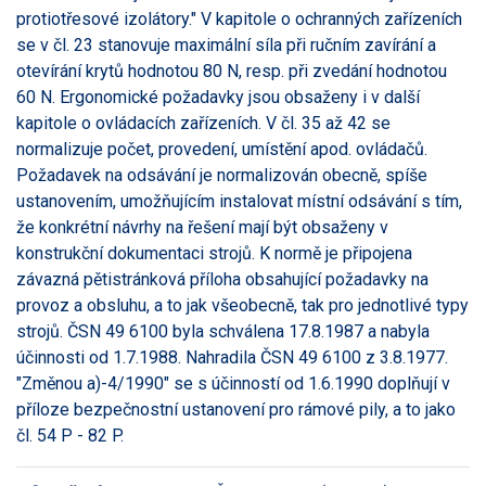
protiotřesové izolátory." V kapitole o ochranných zařízeních
se v čl. 23 stanovuje maximální síla při ručním zavírání a
otevírání krytů hodnotou 80 N, resp. při zvedání hodnotou
60 N. Ergonomické požadavky jsou obsaženy i v další
kapitole o ovládacích zařízeních. V čl. 35 až 42 se
normalizuje počet, provedení, umístění apod. ovládačů.
Požadavek na odsávání je normalizován obecně, spíše
ustanovením, umožňujícím instalovat místní odsávání s tím,
že konkrétní návrhy na řešení mají být obsaženy v
konstrukční dokumentaci strojů. K normě je připojena
závazná pětistránková příloha obsahující požadavky na
provoz a obsluhu, a to jak všeobecně, tak pro jednotlivé typy
strojů. ČSN 49 6100 byla schválena 17.8.1987 a nabyla
účinnosti od 1.7.1988. Nahradila ČSN 49 6100 z 3.8.1977.
"Změnou a)-4/1990" se s účinností od 1.6.1990 doplňují v
příloze bezpečnostní ustanovení pro rámové pily, a to jako
čl. 54 P - 82 P.