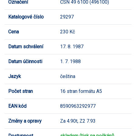
Označení
ČSN 49 6100 (496100)
Katalogové číslo
29297
Cena
230 Kč
Datum schválení
17. 8. 1987
Datum účinnosti
1. 7. 1988
Jazyk
čeština
Počet stran
16 stran formátu A5
EAN kód
8590963292977
Změny a opravy
Za 4.90t, Z2 7.93
Dostupnost
skladem (tisk na počkání)