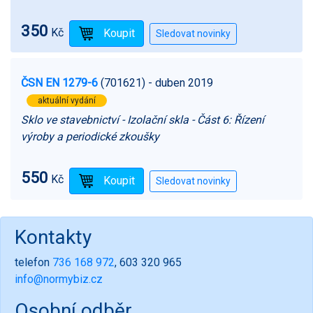
350
Kč
ČSN EN 1279-6
(701621)
- duben 2019
aktuální vydání
Sklo ve stavebnictví - Izolační skla - Část 6: Řízení
výroby a periodické zkoušky
550
Kč
Kontakty
telefon
736 168 972
, 603 320 965
info@normybiz.cz
Osobní odběr