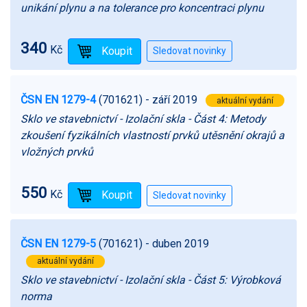
unikání plynu a na tolerance pro koncentraci plynu
340
Kč
ČSN EN 1279-4
(701621)
- září 2019
aktuální vydání
Sklo ve stavebnictví - Izolační skla - Část 4: Metody
zkoušení fyzikálních vlastností prvků utěsnění okrajů a
vložných prvků
550
Kč
ČSN EN 1279-5
(701621)
- duben 2019
aktuální vydání
Sklo ve stavebnictví - Izolační skla - Část 5: Výrobková
norma