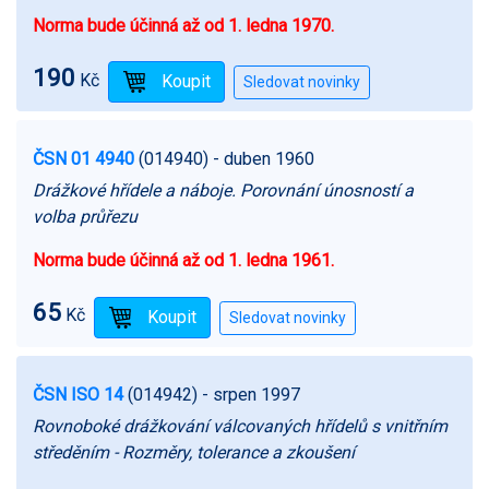
Norma bude účinná až od 1. ledna 1970.
190
Kč
ČSN 01 4940
(014940)
- duben 1960
Drážkové hřídele a náboje. Porovnání únosností a
volba průřezu
Norma bude účinná až od 1. ledna 1961.
65
Kč
ČSN ISO 14
(014942)
- srpen 1997
Rovnoboké drážkování válcovaných hřídelů s vnitřním
středěním - Rozměry, tolerance a zkoušení