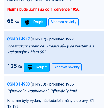
Norma bude účinná až od 1. července 1956.
65
Kč
ČSN 01 4917
(014917)
- prosinec 1992
Konstrukční směrnice. Středicí důlky se závitem a s
vrcholovým úhlem 60°
125
Kč
ČSN 01 4930
(014930)
- prosinec 1955
Rýhování a vroubkování. Rýhování přímé
K normě byly vydány následující změny a opravy:
Z1
12.18t