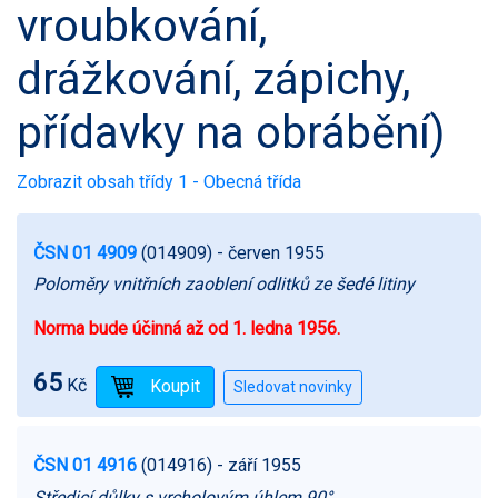
vroubkování,
drážkování, zápichy,
přídavky na obrábění)
Zobrazit obsah třídy 1 - Obecná třída
ČSN 01 4909
(014909)
- červen 1955
Poloměry vnitřních zaoblení odlitků ze šedé litiny
Norma bude účinná až od 1. ledna 1956.
65
Kč
ČSN 01 4916
(014916)
- září 1955
Středicí důlky s vrcholovým úhlem 90°