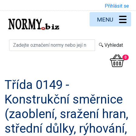
Přihlásit se
MENU
0
Třída 0149 -
Konstrukční směrnice
(zaoblení, sražení hran,
střední důlky, rýhování,