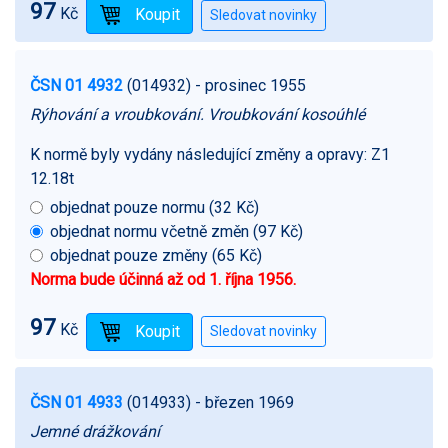
97
Kč
ČSN 01 4932
(014932)
- prosinec 1955
Rýhování a vroubkování. Vroubkování kosoúhlé
K normě byly vydány následující změny a opravy:
Z1
12.18t
objednat pouze normu (32 Kč)
objednat normu včetně změn (97 Kč)
objednat pouze změny (65 Kč)
Norma bude účinná až od 1. října 1956.
97
Kč
ČSN 01 4933
(014933)
- březen 1969
Jemné drážkování