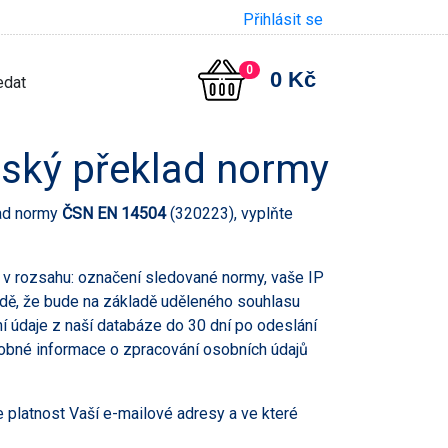
Přihlásit se
0
0 Kč
eský překlad normy
lad normy
ČSN EN 14504
(320223), vyplňte
v rozsahu: označení sledované normy, vaše IP
padě, že bude na základě uděleného souhlasu
údaje z naší databáze do 30 dní po odeslání
obné informace o zpracování osobních údajů
 platnost Vaší e-mailové adresy a ve které