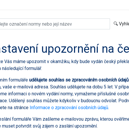
stavení upozornění na č
že Vás máme upozornit v okamžiku, kdy bude vydán český přek
 následující formulář.
ěním formuláře
udělujete souhlas se zpracováním osobních údajů
, vaše e-mailová adresa. Souhlas udělujete na dobu 5 let. V pří
me informaci o novém vydání normy, vymažeme příslušné osobní 
ace. Udělený souhlas můžete kdykoliv v budoucnu odvolat. Podr
ete na stránce
Informace o zpracování osobních údajů
.
slání formuláře Vám zašleme e-mailovou zprávu, kterou ověříme
 muset potvrdit svůj zájem o zaslání upozornění.