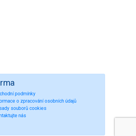
irma
chodní podmínky
formace o zpracování osobních údajů
sady souborů cookies
ntaktujte nás