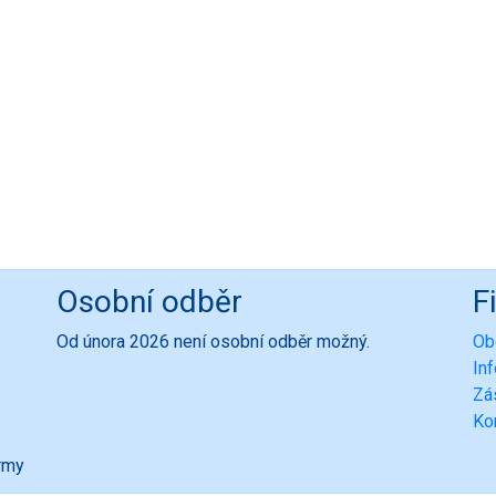
Osobní odběr
F
Od února 2026 není osobní odběr možný.
Ob
In
Zá
Ko
ormy