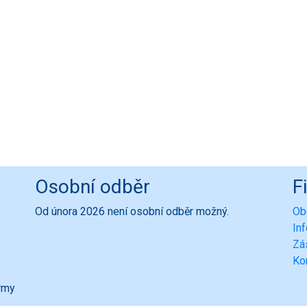
Osobní odběr
F
Od února 2026 není osobní odběr možný.
Ob
In
Zá
Ko
ormy