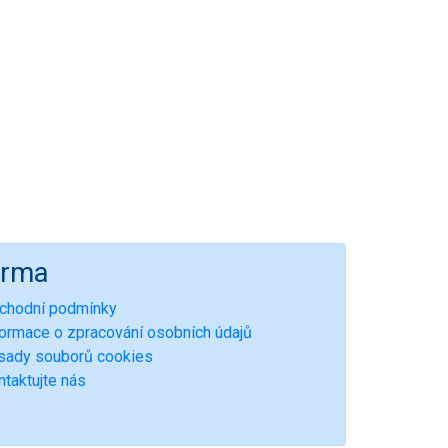
irma
chodní podmínky
formace o zpracování osobních údajů
sady souborů cookies
ntaktujte nás