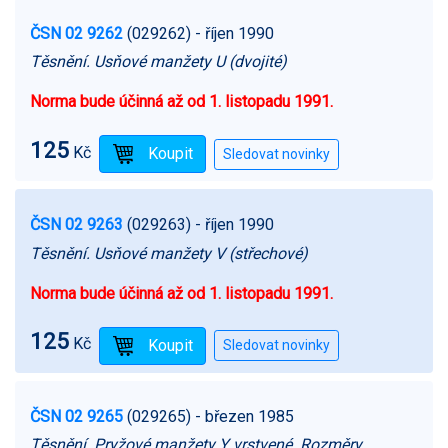
ČSN 02 9262
(029262)
- říjen 1990
Těsnění. Usňové manžety U (dvojité)
Norma bude účinná až od 1. listopadu 1991.
125
Kč
ČSN 02 9263
(029263)
- říjen 1990
Těsnění. Usňové manžety V (střechové)
Norma bude účinná až od 1. listopadu 1991.
125
Kč
ČSN 02 9265
(029265)
- březen 1985
Těsnění. Pryžové manžety Y vrstvené. Rozměry