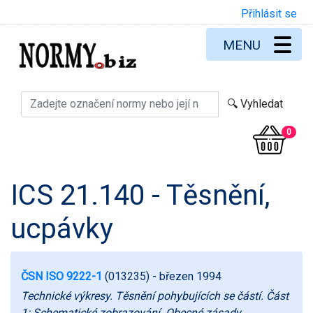
Přihlásit se
MENU
0
ICS 21.140 - Těsnění,
ucpávky
ČSN ISO 9222-1
(013235)
- březen 1994
Technické výkresy. Těsnění pohybujících se částí. Část
1: Schematické zobrazování. Obecné zásady