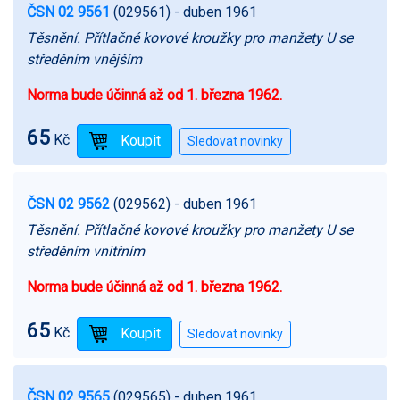
ČSN 02 9561
(029561)
- duben 1961
Těsnění. Přítlačné kovové kroužky pro manžety U se
středěním vnějším
Norma bude účinná až od 1. března 1962.
65
Kč
ČSN 02 9562
(029562)
- duben 1961
Těsnění. Přítlačné kovové kroužky pro manžety U se
středěním vnitřním
Norma bude účinná až od 1. března 1962.
65
Kč
ČSN 02 9565
(029565)
- duben 1961