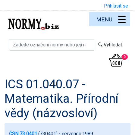
Přihlásit se
MENU
0
ICS 01.040.07 -
Matematika. Přírodní
vědy (názvosloví)
ČSN 73 0401
(730401)
- červenec 1989