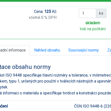
Cena:
125
Kč
ks
včetně 0 % DPH
skladem
tisk na počkání
ladní informace
Náhled obsahu
Související normy
Za
tace obsahu normy
ást ISO 9448 specifikuje hlavní rozměry a tolerance, v milimetre
kem, typu 1, určených pro použití v tvářecích nástrojích a upev
hytek.
 informaci o materiálu a specifikuje tvrdost a konstrukci pouzde
čení
ČSN ISO 9448-6 (22