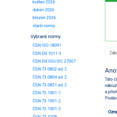
květen 2026
duben 2026
březen 2026
starší normy
Vybrané normy
ČSN ISO 18091
Zák
ČSN EN 1011-3
ČSN EN ISO/IEC 27007
ČSN 73 0802 ed. 2
Ano
ČSN 73 0804 ed. 2
Tato č
ČSN 73 0831 ed. 2
nákruž
a příc
ČSN 73 1901-1
Podává
ČSN 73 1901-2
ČSN 73 1901-3
Ozna
ČSN 73 4108