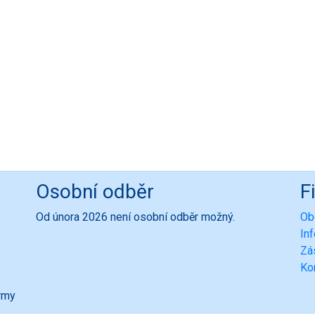
Osobní odběr
F
Od února 2026 není osobní odběr možný.
Ob
In
Zá
Ko
ormy