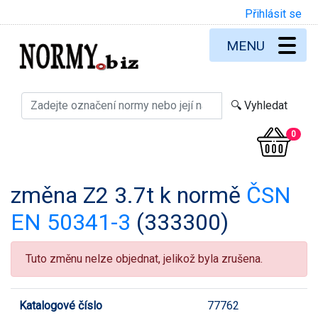
Přihlásit se
MENU
0
změna Z2 3.7t k normě
ČSN
EN 50341-3
(333300)
Tuto změnu nelze objednat, jelikož byla zrušena.
Katalogové číslo
77762