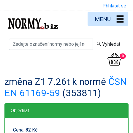
Přihlásit se
MENU
0
změna Z1 7.26t k normě
ČSN
EN 61169-59
(353811)
Objednat
Cena:
32
Kč