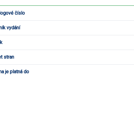
logové číslo
ník vydání
k
t stran
a je platná do