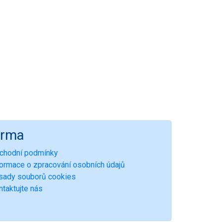
irma
chodní podmínky
formace o zpracování osobních údajů
sady souborů cookies
ntaktujte nás