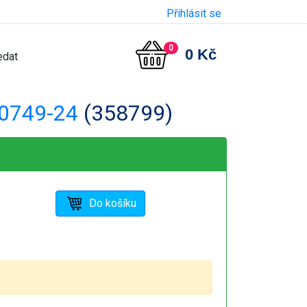
Přihlásit se
0
0 Kč
0749-24
(358799)