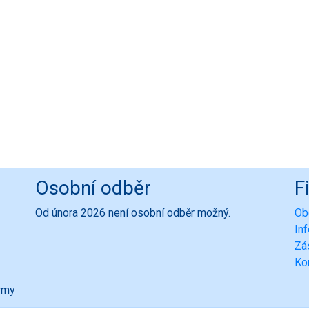
Osobní odběr
F
Od února 2026 není osobní odběr možný.
Ob
In
Zá
Ko
ormy