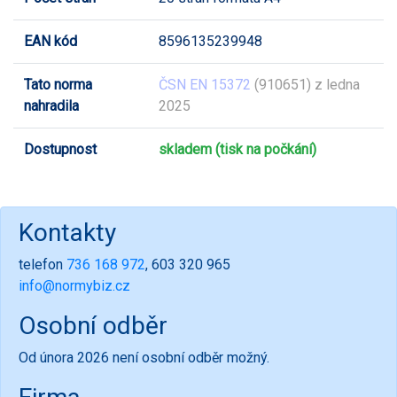
EAN kód
8596135239948
Tato norma
ČSN EN 15372
(910651) z ledna
nahradila
2025
Dostupnost
skladem (tisk na počkání)
Kontakty
telefon
736 168 972
, 603 320 965
info@normybiz.cz
Osobní odběr
Od února 2026 není osobní odběr možný.