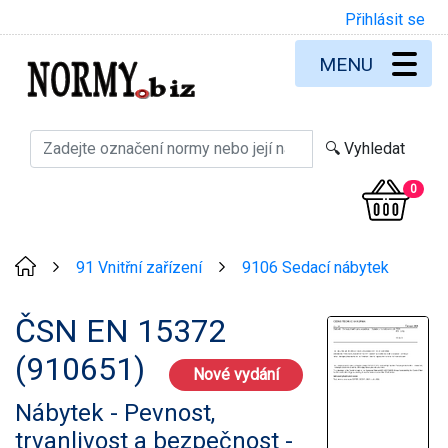
Přihlásit se
MENU
0
91 Vnitřní zařízení
9106 Sedací nábytek
>
>
ČSN EN 15372
(910651)
Nové vydání
Nábytek - Pevnost,
trvanlivost a bezpečnost -