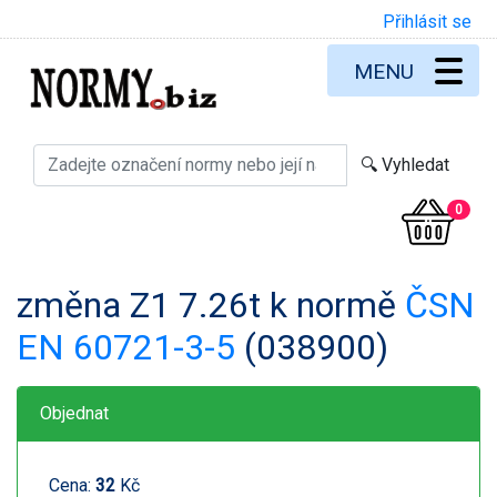
Přihlásit se
MENU
0
změna Z1 7.26t k normě
ČSN
EN 60721-3-5
(038900)
Objednat
Cena:
32
Kč