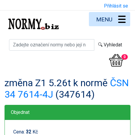
Přihlásit se
MENU
0
změna Z1 5.26t k normě
ČSN
34 7614-4J
(347614)
Objednat
Cena:
32
Kč