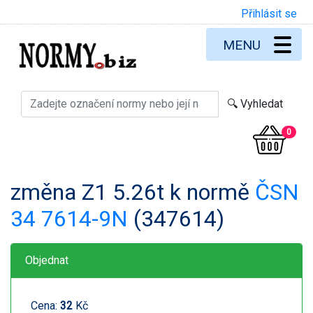
Přihlásit se
MENU
0
změna Z1 5.26t k normě
ČSN
34 7614-9N
(347614)
Objednat
Cena:
32
Kč