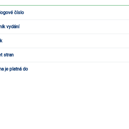
logové číslo
ník vydání
k
t stran
a je platná do