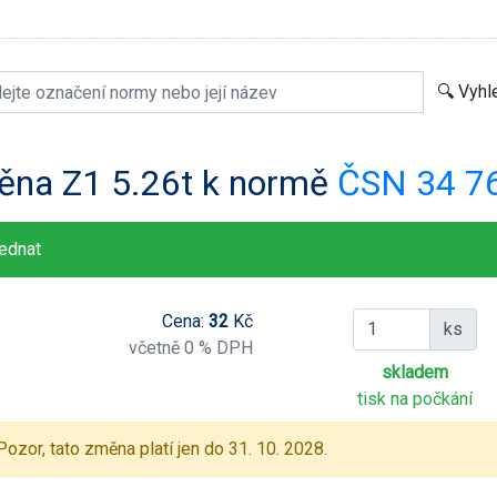
ěna Z1 5.26t k normě
ČSN 34 7
ednat
Cena:
32
Kč
ks
včetně 0 % DPH
skladem
tisk na počkání
Pozor, tato změna platí jen do 31. 10. 2028.