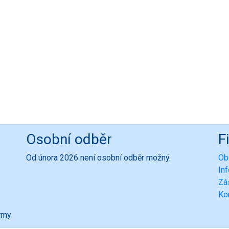
Osobní odběr
F
Od února 2026 není osobní odběr možný.
Ob
In
Zá
Ko
ormy