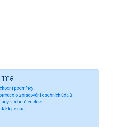
irma
chodní podmínky
formace o zpracování osobních údajů
sady souborů cookies
ntaktujte nás