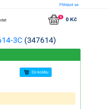
Přihlásit se
0
0 Kč
614-3C
(347614)