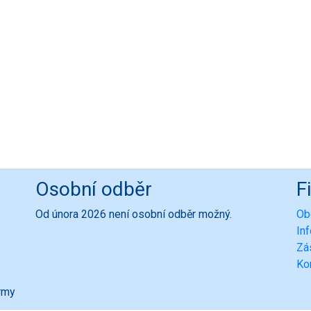
Osobní odběr
F
Od února 2026 není osobní odběr možný.
Ob
In
Zá
Ko
ormy