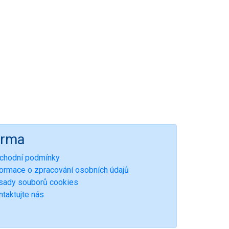
irma
chodní podmínky
formace o zpracování osobních údajů
sady souborů cookies
ntaktujte nás