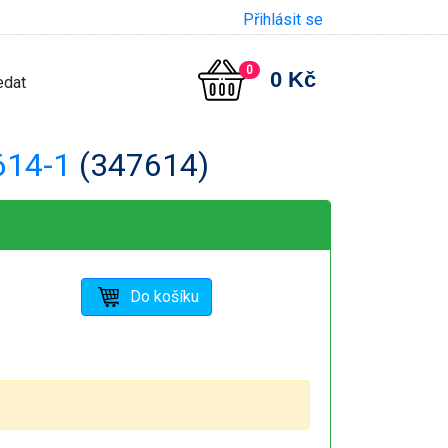
Přihlásit se
0
0 Kč
614-1
(347614)