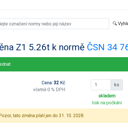
ěna Z1 5.26t k normě
ČSN 34 7
ednat
Cena:
32
Kč
ks
včetně 0 % DPH
skladem
tisk na počkání
Pozor, tato změna platí jen do 31. 10. 2028.