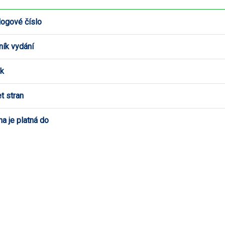
logové číslo
ník vydání
k
t stran
a je platná do