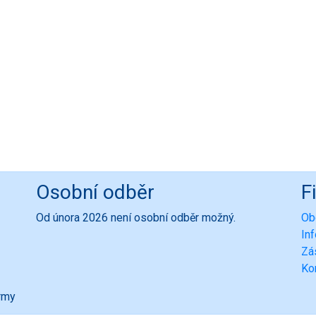
Osobní odběr
F
Od února 2026 není osobní odběr možný.
Ob
In
Zá
Ko
ormy