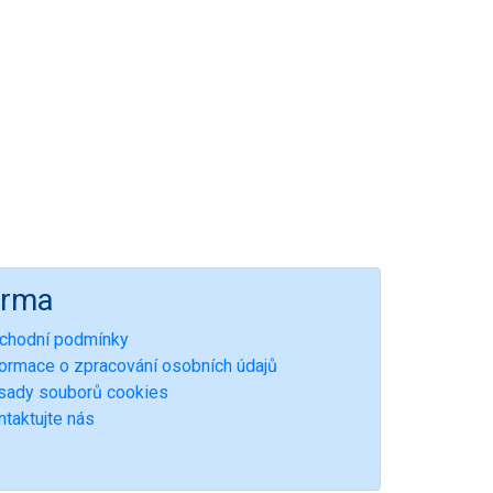
irma
chodní podmínky
formace o zpracování osobních údajů
sady souborů cookies
ntaktujte nás