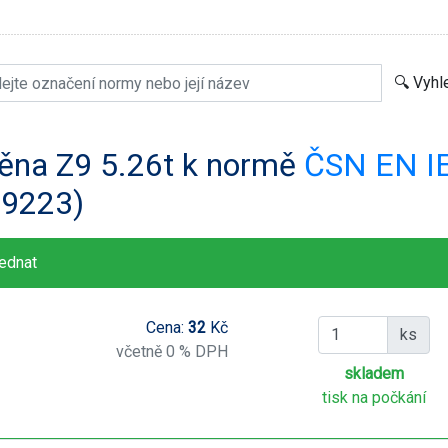
ěna Z9 5.26t k normě
ČSN EN IE
59223)
ednat
Cena:
32
Kč
ks
včetně 0 % DPH
skladem
tisk na počkání