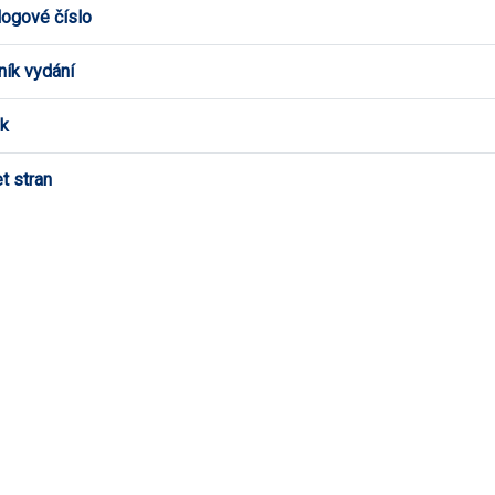
logové číslo
ník vydání
k
t stran