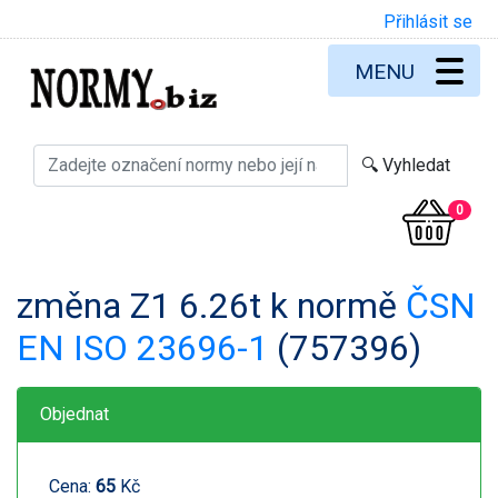
Přihlásit se
MENU
0
změna Z1 6.26t k normě
ČSN
EN ISO 23696-1
(757396)
Objednat
Cena:
65
Kč