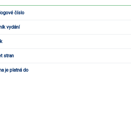
logové číslo
ník vydání
k
t stran
a je platná do