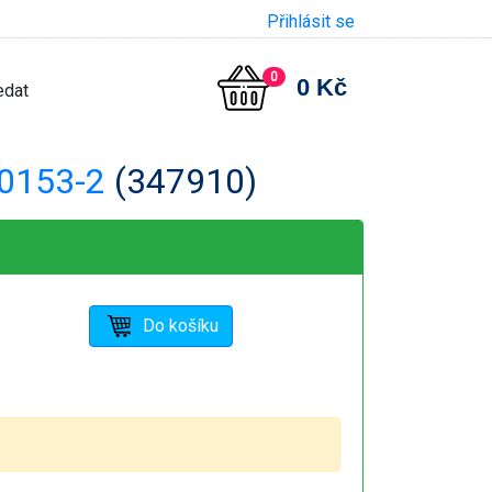
Přihlásit se
0
0 Kč
0153-2
(347910)