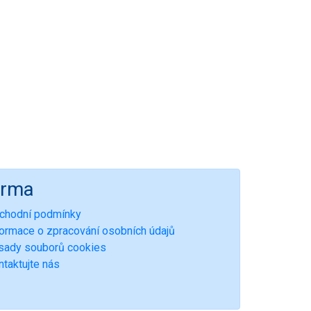
irma
chodní podmínky
formace o zpracování osobních údajů
sady souborů cookies
ntaktujte nás