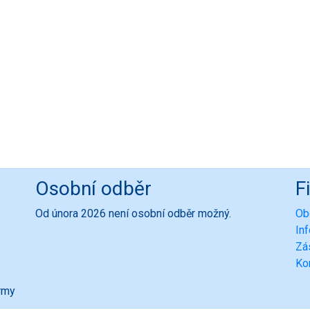
Osobní odběr
F
Od února 2026 není osobní odběr možný.
Ob
In
Zá
Ko
ormy