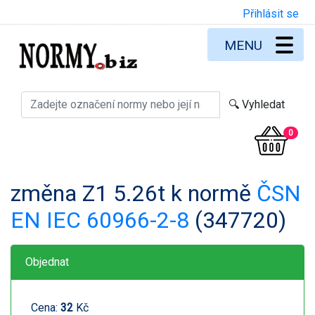
Přihlásit se
MENU
0
změna Z1 5.26t k normě
ČSN
EN IEC 60966-2-8
(347720)
Objednat
Cena:
32
Kč