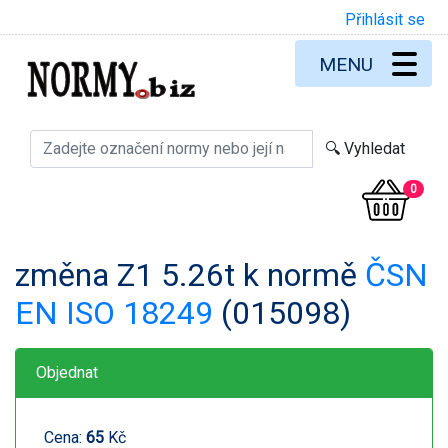
Přihlásit se
MENU
0
změna Z1 5.26t k normě
ČSN
EN ISO 18249
(015098)
Objednat
Cena:
65
Kč