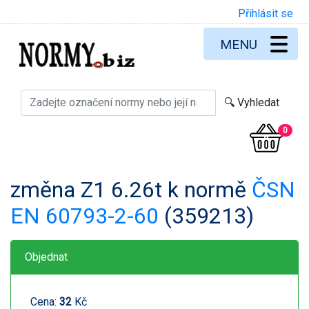
Přihlásit se
MENU
0
změna Z1 6.26t k normě
ČSN
EN 60793-2-60
(359213)
Objednat
Cena:
32
Kč