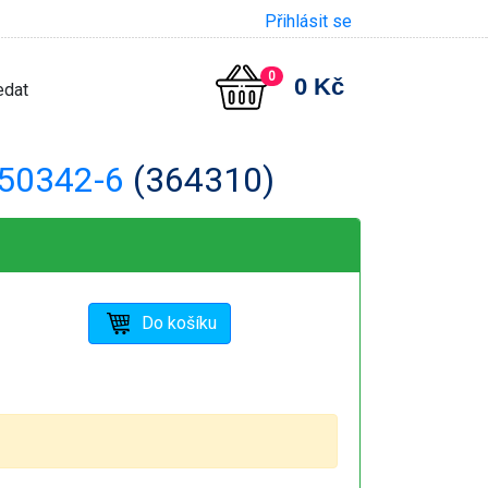
Přihlásit se
0
0 Kč
50342-6
(364310)