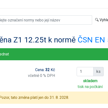
ěna Z1 12.25t k normě
ČSN EN 
ednat
Cena:
32
Kč
ks
včetně 0 % DPH
skladem
tisk na počkání
Pozor, tato změna platí jen do 31. 8. 2028.