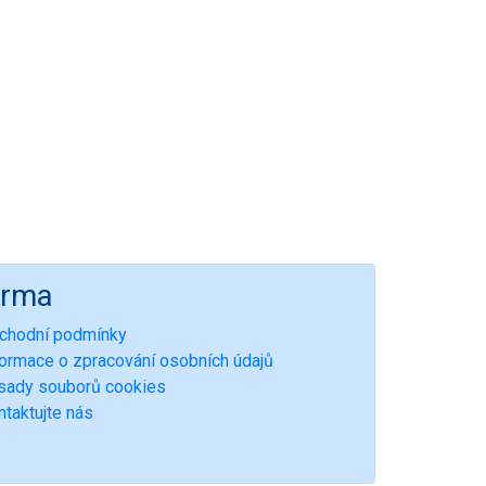
irma
chodní podmínky
formace o zpracování osobních údajů
sady souborů cookies
ntaktujte nás