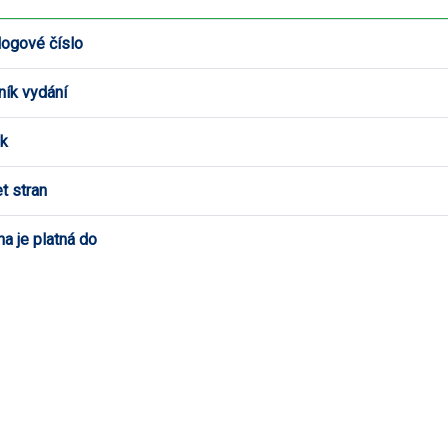
logové číslo
ník vydání
k
t stran
a je platná do