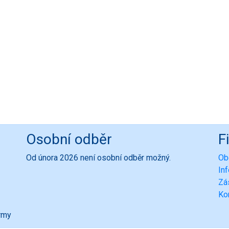
Osobní odběr
F
Od února 2026 není osobní odběr možný.
Ob
In
Zá
Ko
ormy